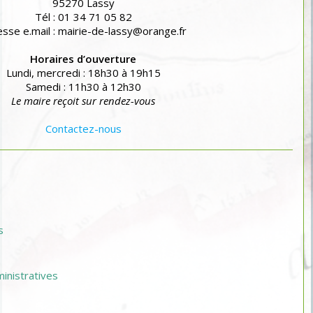
95270 Lassy
Tél : 01 34 71 05 82
sse e.mail : mairie-de-lassy@orange.fr
Horaires d’ouverture
Lundi, mercredi : 18h30 à 19h15
Samedi : 11h30 à 12h30
Le maire reçoit sur rendez-vous
Contactez-nous
s
nistratives