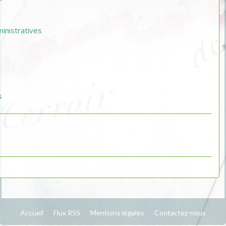
nistratives
s
Accueil
Flux RSS
Mentions légales
Contactez-nous