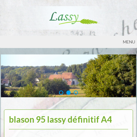
MENU
blason 95 lassy définitif A4