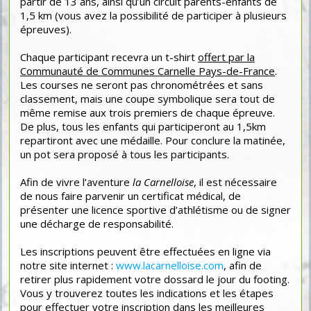
partir de 13 ans, ainsi qu’un circuit parents-enfants de
1,5 km (vous avez la possibilité de participer à plusieurs
épreuves).
Chaque participant recevra un t-shirt
offert par la
Communauté de Communes Carnelle Pays-de-France
.
Les courses ne seront pas chronométrées et sans
classement, mais une coupe symbolique sera tout de
même remise aux trois premiers de chaque épreuve.
De plus, tous les enfants qui participeront au 1,5km
repartiront avec une médaille. Pour conclure la matinée,
un pot sera proposé à tous les participants.
Afin de vivre l’aventure
la Carnelloise
, il est nécessaire
de nous faire parvenir un certificat médical, de
présenter une licence sportive d’athlétisme ou de signer
une décharge de responsabilité.
Les inscriptions peuvent être effectuées en ligne via
notre site internet :
www.lacarnelloise.com
, afin de
retirer plus rapidement votre dossard le jour du footing.
Vous y trouverez toutes les indications et les étapes
pour effectuer votre inscription dans les meilleures