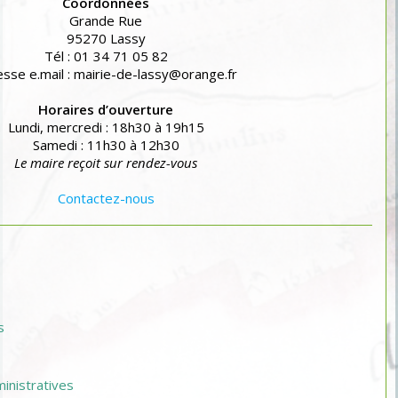
Coordonnées
Grande Rue
95270 Lassy
Tél : 01 34 71 05 82
sse e.mail : mairie-de-lassy@orange.fr
Horaires d’ouverture
Lundi, mercredi : 18h30 à 19h15
Samedi : 11h30 à 12h30
Le maire reçoit sur rendez-vous
Contactez-nous
s
nistratives