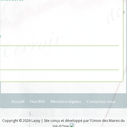
s
Accueil
Flux RSS
Mentions légales
Contactez-nous
Copyright © 2026 Lassy
|
Site conçu et développé par l'Union des Maires du
Val d'Oise