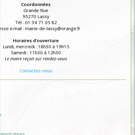
Coordonnées
Grande Rue
95270 Lassy
Tél : 01 34 71 05 82
sse e.mail : mairie-de-lassy@orange.fr
Horaires d’ouverture
Lundi, mercredi : 18h30 à 19h15
Samedi : 11h30 à 12h30
Le maire reçoit sur rendez-vous
Contactez-nous
s
nistratives