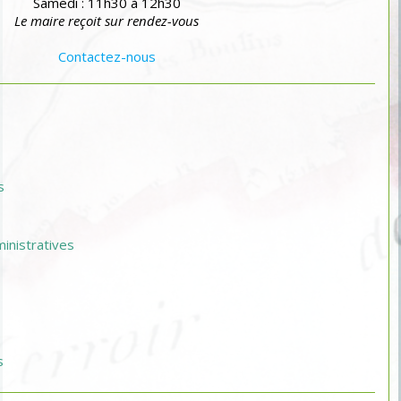
Samedi : 11h30 à 12h30
Le maire reçoit sur rendez-vous
Contactez-nous
s
nistratives
s