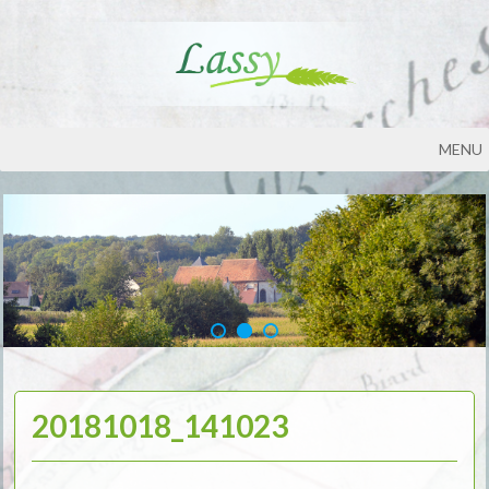
MENU
20181018_141023