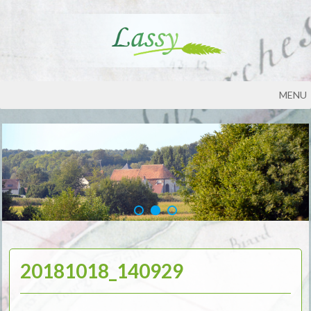
MENU
20181018_140929