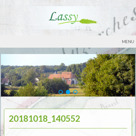
MENU
20181018_140552