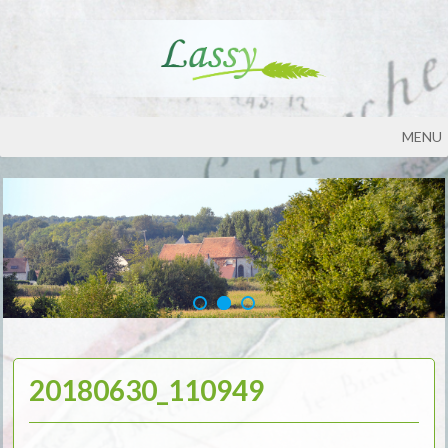
MENU
20180630_110949