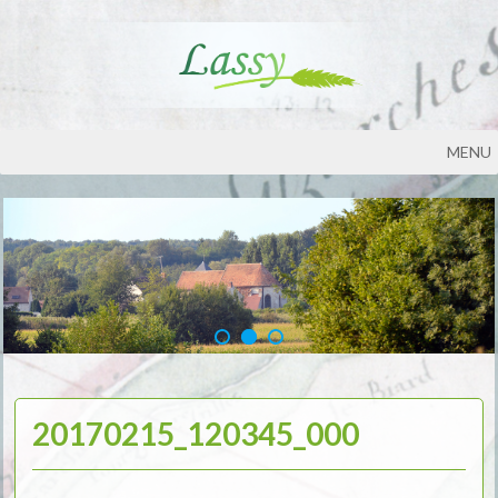
MENU
20170215_120345_000