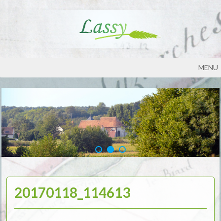
MENU
20170118_114613