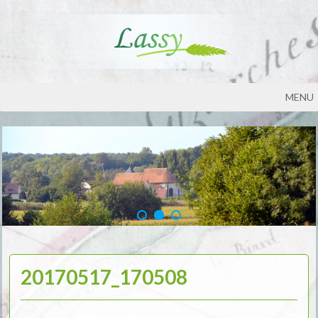
MENU
20170517_170508