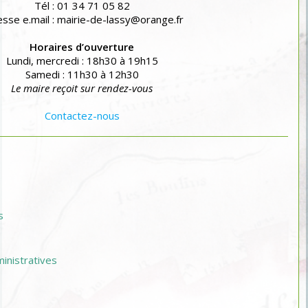
Tél : 01 34 71 05 82
sse e.mail : mairie-de-lassy@orange.fr
Horaires d’ouverture
Lundi, mercredi : 18h30 à 19h15
Samedi : 11h30 à 12h30
Le maire reçoit sur rendez-vous
Contactez-nous
s
nistratives