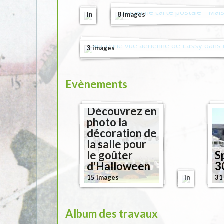
Anciennes cartes pos
50
images
8 images
Anciennes vues aeriennes
3 images
Evènements
Découvrez en
photo la
décoration de
la salle pour
Carnava
le goûter
2019
S
Les
d'Halloween
3
105
travaux
15 images
images
31
travaux
du
cuisine
lavoir
Travaux
foyer
en
de
Album des travaux
rural
images
l'église