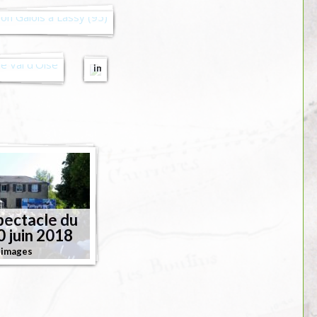
tales
neige
-
2010
14
images
l
pectacle du
0 juin 2018
 images